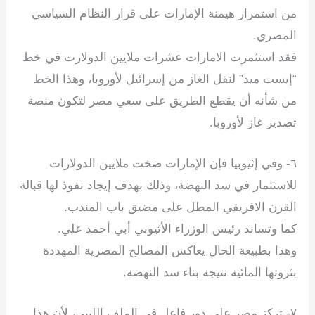
من استمرار هيمنة الإمارات على قرار النظام السياسي
المصري.
فقد استثمرت الامارات عشرات ملايين الدولارت في خط
“إيست ميد” لنقل الغاز من إسرائيل لأوروبا، وهذا الخط
من شأنه أن يقطع الطريق على سعي مصر لتكون منصة
تصدير غاز لأوروبا.
‏٦- وفي إثيوبيا فإن الإمارات ضخت ملايين الدولارات
للاستثمار في سد النهضة، وذلك بهدف إيجاد نفوذ لها قبالة
القرن الافريقي المطل على مضيق باب المندب.
كما وتساند رئيس الوزراء الأثيوبي أبي أحمد علي.
وهذا بطبيعة الحال يعاكس المصالح المصرية المهددة
بثروتها المائية نتيجة بناء سد النهضة.
‏٧- تركز مصر على دور فاعل في الملف الليبي، لأن هذا