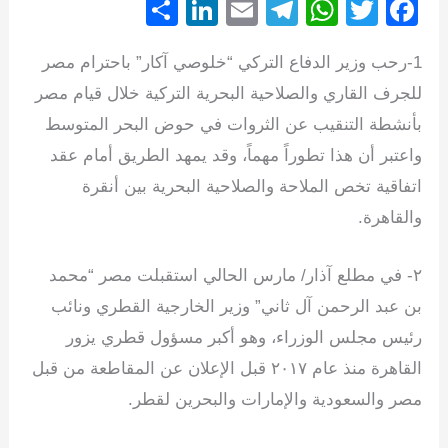
S
Li
E
T
W
T
F
h
n
m
el
h
wi
a
1-رحب وزير الدفاع التركي “خلوصي آكار” باحترام مصر
ar
k
ail
e
at
tt
c
للجرف القاري والصلاحية البحرية التركية خلال قيام مصر
e
e
gr
s
er
e
بأنشطة التنقيب عن الثروات في حوض البحر المتوسط
dI
a
A
b
واعتبر أن هذا تطوراً مهماً، وقد يمهد الطريق أمام عقد
n
m
p
o
اتفاقية تخص الملاحة والصلاحية البحرية بين أنقرة
p
o
والقاهرة.
k
‏٢- في مطلع آذار/ مارس الحالي استقبلت مصر “محمد
بن عبد الرحمن آل ثاني” وزير الخارجية القطري ونائب
رئيس مجلس الوزراء، وهو أكبر مسؤول قطري يزور
القاهرة منذ عام ٢٠١٧ قبل الإعلان عن المقاطعة من قبل
مصر والسعودية والإمارات والبحرين لقطر.