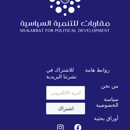
روابط هامة
للاشتراك في
نشرتنا البريدية
من نحن
البريد
الالكتروني
سياسة
الخصوصية
اشتراك
أوراق بحثية
E
T
I
Y
F
T