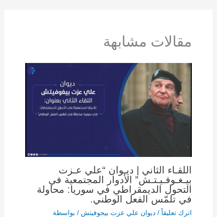
مقالات مشابهة
اللقـاء الثاني | ديـوان “علي عـزت
بيـغـوفـيـتـش” الأدوار المجتمعية في
التحول الديمقراطي في سوريا: محاولة
في تلمّس الفعل الوطني.
اترك تعليقاً
/
ديوان علي عزت بيجوفيتش
/ بواسطة