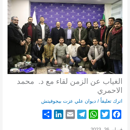
الغياب عن الزمن لقاء مع د. محمد
الاحمري
اترك تعليقاً
/
ديوان علي عزت بيجوفيتش
S
Li
E
T
W
T
F
h
n
m
el
h
wi
a
فبراير 26, 2023