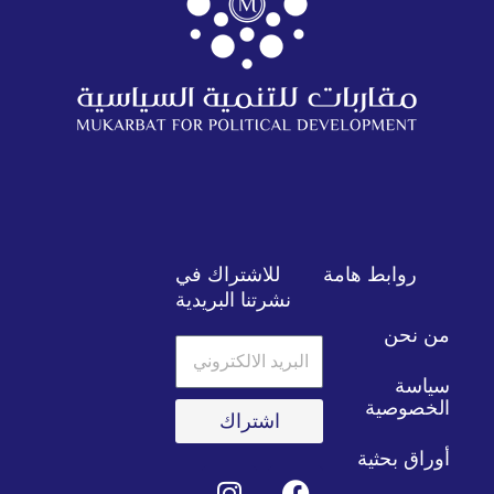
روابط هامة
للاشتراك في
نشرتنا البريدية
من نحن
البريد
الالكتروني
سياسة
الخصوصية
اشتراك
أوراق بحثية
E
T
I
Y
F
T