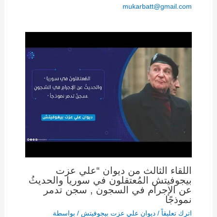
mukarbatt@gmail.com
اللقاء الثالث من ديوان “علي عزت
بيجوفيتش المُعتقلون في سوريا والحديثُ
عن الإجرام في السجون , سجن تدمر
نموذجًا
اترك تعليقاً
/
ديوان علي عزت بيجوفيتش
/ بواسطة