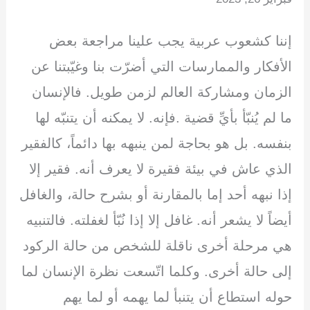
ar
k
ail
e
at
tt
c
e
e
gr
s
er
e
إننا كشعوب عربية يجب علينا مراجعة بعض
dI
a
A
b
الأفكار والممارسات التي أضرّت بنا وغيّبتنا عن
n
m
p
o
p
o
الزمان ومشاركة العالم لزمن طويل. فالإنسان
k
ما لم يُنبّأ بأيِّ قضية .فإنه. لا يمكنه أن يتنبّه لها
بنفسه. بل هو بحاجة لمن ينبهه بها دائماً، كالفقير
الذي عاش في بيئة فقيرة لا يعرف أنه. فقير إلا
إذا نبهه أحد إما بالمقارنة أو بشرح حالة، والغافل
أيضاً لا يشعر أنه. غافل إلا إذا نُبّأ لغفلته. فالتنبيه
هي مرحلة أخرى ناقلة للشخص من حالة الركود
إلى حالة أخرى. وكلما اتّسعت نظرة الإنسان لما
حوله استطاع أن يتنبأ لما يهمه أو لما يهم