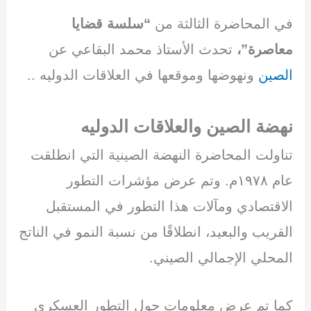
h
n
m
el
h
wi
a
في المحاضرة الثالثة من
“سلسة قضايا
ar
k
ail
e
at
tt
c
e
e
gr
s
er
e
معاصرة”،
تحدث الأستاذ محمد البقاعي عن
dI
a
A
b
الصين
ونهوضها وموقعها في العلاقات الدوليه ..
n
m
p
o
p
o
نهضة الصين والعلاقات الدوليه
k
تناولت المحاضرة النهضة الصينية التي انطلقت
عام ١٩٧٨م. وتم عرض مؤشرات التطور
الاقتصادي ومآلات هذا التطور في المستقبل
القريب والبعيد، انطلاقًا من نسبة النمو في الناتج
المحلي الإجمالي الصيني.
كما تم عرض معلومات حول التطور العسكري