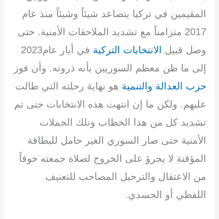
e
e
gr
s
er
e
dI
a
A
b
المقيمين في تركيا يتصاعد شيئاً وشيئاً منذ عام
n
m
p
o
2017 متزامناً مع تشديد الملاحقات الأمنية. حتى
p
o
وصل قبيل
الانتخابات التركية
في أيار عام2023
k
إلى ما ظن معظم السوريين بأنه ذروته. وأن فوز
حزب العدالة والتنمية
هو نهاية رحلته التي طالت
عليهم. ولكن ما إن انتهت هذه الانتخابات حتى تم
تشديد كل من هذا الخطاب وتلك الحملات
الأمنية حتى صار السوري الغير حامل للبطاقة
المؤقتة لا يجرؤ على الخروج لصلاة جمعته خوفاً
من الاعتقال والترحيل المصاحب للتعنيف
اللفظي أو الجسدي.