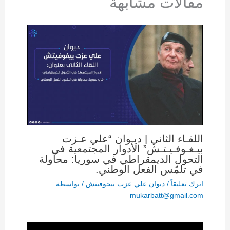
مقالات مشابهة
اللقـاء الثاني | ديـوان “علي عـزت
بيـغـوفـيـتـش” الأدوار المجتمعية في
التحول الديمقراطي في سوريا: محاولة
في تلمّس الفعل الوطني.
اترك تعليقاً
/
ديوان علي عزت بيجوفيتش
/ بواسطة
mukarbatt@gmail.com