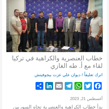
خطاب العنصرية والكراهية في تركيا
لقاء مع أ. طه الغازي
اترك تعليقاً
/
ديوان علي عزت بيجوفيتش
S
Li
E
T
W
T
F
h
n
m
el
h
wi
a
أغسطس 21, 2023
ar
k
ail
e
at
tt
c
بدأ خطاب الكراهية والعنصرية تجاه السوريين