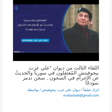
اللقاء الثالث من ديوان “علي عزت
بيجوفيتش المُعتقلون في سوريا والحديثُ
عن الإجرام في السجون , سجن تدمر
نموذجًا
اترك تعليقاً
/
ديوان علي عزت بيجوفيتش
/ بواسطة
mukarbatt@gmail.com