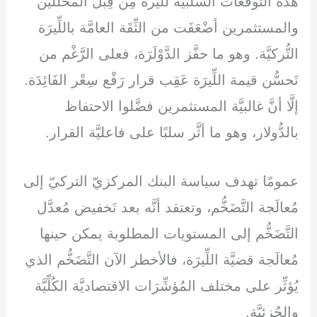
هذه التَّوقُّعَات السَّلبيَّة للِّيرة مِن قِبَل المُحلِّلين
والمستثمرين أضْعَفَت من الثِّقَة العامَّة باللِّيرَة
التُّركيَّة. وهو ما حفَّز الدَّوْلَرَة، فعلى الرَّغْم من
تَحسُّن قيمة اللِّيرَة عَقِب قرار رَفْع سِعْر الفَائِدَة.
إلَّا أنَّ غالبيَّة المستثمرين فضَّلوا الاحتفاظ
بالدُّولار، وهو ما أثَّر سلبًا على فاعليَّة القرار.
عمومًا تهدف سياسة البنك المركزيّ التركيّ إلى
مُعالَجة التَّضَخُّم، وتعتقد أنَّه بعد تَخفيض مُعدَّل
التَّضَخُّم إلى المستويات المطلوبة يمكن حينها
مُعالَجة قضيَّة اللِّيرَة، فالأخطر الآن التَّضَخُّم الذي
يُؤثِّر على مختلف المُؤشِّرَات الاقتصاديَّة الكُلِّيَّة
والجُزئيَّة.