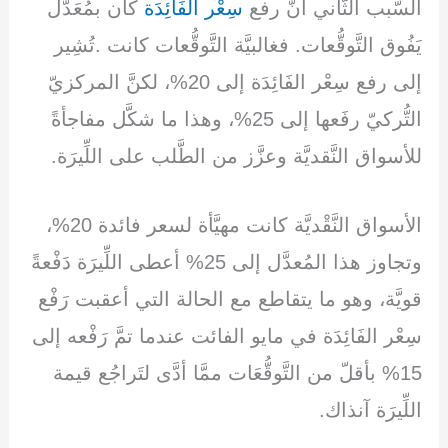
السَّبب الثَّاني أنَّ رفع
سِعْر الفَائِدَة
كان بمُعَدَّل
يَفُوق التَّوقُّعات. فغالبيَّة التَّوقُّعات كانت .تُشِير
إلى رفع سِعْر الفَائِدَة إلى 20%، لكنَّ المركزيّ
التُّركيّ رفَعها إلى 25%، وهذا ما شكَّل مفاجأةً
للأسواق النَّقديَّة وعزَّز من الطَّلب على اللِّيرَة.
الأسواق النَّقْديَّة كانت مهيَّأة لسعر فائدة 20%،
وتجاوز هذا المُعدَّل إلى 25% أعطى اللِّيرَة دَفْعةً
قويَّة، وهو ما يتقاطع مع الحالة التي أعقبت رَفْع
سِعْر الفَائِدَة في مايو الفائت عندما تمَّ رَفْعه إلى
15% بأقلّ من التَّوقُّعَات ممَّا أدَّى لتَراجُع قيمة
اللِّيرَة آنذاك.