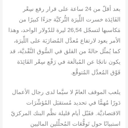
بعد أقلّ من 24 ساعة على قرار رفع سِعْر
الفَائِدَة خسرت اللِّيرَة التُّركيَّة جزءًا كبيرًا من
مَكاسبها لتسجّل 26,54 ليرة للدّولار الواحد، وهذا
الأمر يعود لارتفاع مُعدَّل المُضارَبَة على اللِّيرَة،
كما يُمثِّل حالةً من القلق في السُّوق النَّقْديَّة، قد
يكون ناتجًا عن المُبالَغة في رَفْع سِعْر الفَائِدَة
فَوْق المُعدَّل المُتوقَّع.
يلعب الموقف العامّ لا سيَّما لدى رجال الأعمال
دَورًا مُهمًّا في تحديد مُستقبَل المُؤشِّرَات
الاقتصاديَّة. فقَبْل أيام قليلة نظَّم البنك المركزيّ
استبيانًا حول تَوقُّعَات المُحلِّلين الماليين