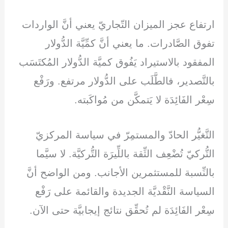
ارتفاع عجز الميزان التّجاريّ يعني أنَّ الواردات
تفوق الصَّادرات. ما يعني أنَّ كمِّيَّة الدُّولار
المفقود بالاستيراد يَفُوق كميَّة الدُّولار المُكتَسَب
بالتَّصدير، فالطَّلَب على الدُّولار مرتفع. ورَفْع
سِعْر الفَائِدَة لا يَتمكَّن من مُواكَبته.
التَّغيُّر الحادّ والمستمِرّ في سياسة المركزيّ
التُّركيّ تُضْعِف الثِّقة باللِّيرَة التُّركيَّة. لا سيَّما
بالنِّسبة للمستثمرين الأجانب. ومن الواضح أنَّ
السياسة النَّقْديَّة الجديدة والقائمة على رَفْع
سِعْر الفَائِدَة لم تُحقِّق نتائج إيجابيَّة حتى الآن.