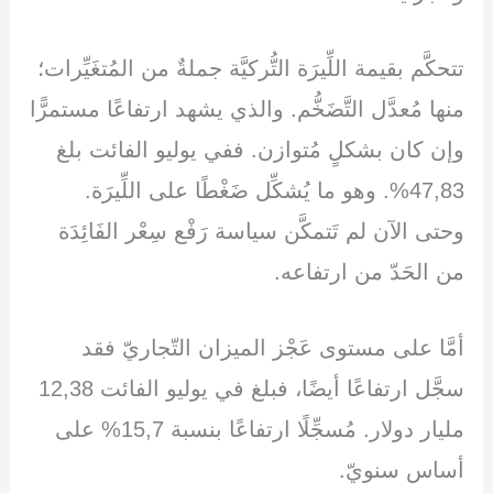
تتحكَّم بقيمة اللِّيرَة التُّركيَّة جملةٌ من المُتغَيِّرات؛
منها مُعدَّل التَّضَخُّم. والذي يشهد ارتفاعًا مستمرًّا
وإن كان بشكلٍ مُتوازن. ففي يوليو الفائت بلغ
47,83%. وهو ما يُشكِّل ضَغْطًا على اللِّيرَة.
وحتى الآن لم تَتمكَّن سياسة رَفْع سِعْر الفَائِدَة
من الحَدّ من ارتفاعه.
أمَّا على مستوى عَجْز الميزان التّجاريّ فقد
سجَّل ارتفاعًا أيضًا، فبلغ في يوليو الفائت 12,38
مليار دولار. مُسجِّلًا ارتفاعًا بنسبة 15,7% على
أساس سنويّ.