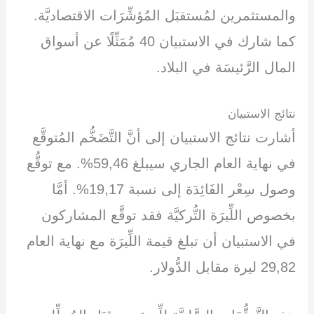
والمستثمرين لمُستقبَل المُؤشِّرَات الاقتصاديَّة.
كما شارك في الاستبيان 40 مُمَثِّلًا عن أسواق
المال الرَّئيسَة في البلاد.
نتائج الاستبيان
أشارت نتائج الاستبيان إلى أنَّ التَّضَخُّم المُتوقَّع
في نهاية العام الجاري سيبلغ 59,46%. مع توقُّع
وصول سِعْر الفَائِدَة إلى نسبة 19,17%. أمَّا
بخصوص اللِّيرَة التُّركيَّة فقد توقَّع المشاركون
في الاستبيان أن تبلغ قيمة اللِّيرَة مع نهاية العام
29,82 ليرة مقابل الدُّولار.