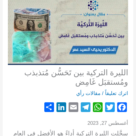
الليرة التركية بين تَحَسُّن مُتذبذب
ومُستقبَل غَامِض
اترك تعليقاً
/
مقالات رأي
S
Li
E
T
W
T
F
h
n
m
el
h
wi
a
أغسطس 27, 2023
ar
k
ail
e
at
tt
c
سجَّلت الليرة التركية أداءً هو الأفضل في العام