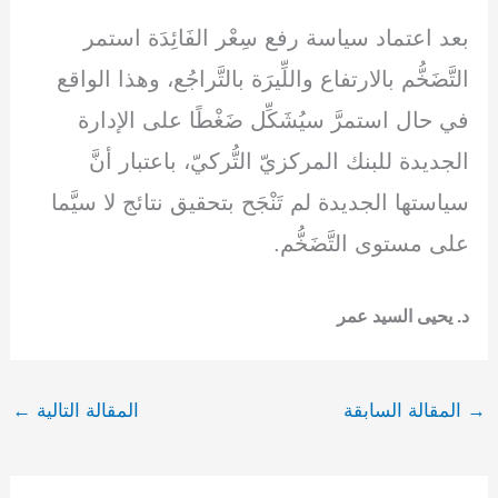
بعد اعتماد سياسة رفع سِعْر الفَائِدَة استمر
التَّضَخُّم بالارتفاع واللِّيرَة بالتَّراجُع، وهذا الواقع
في حال استمرَّ سيُشَكِّل ضَغْطًا على الإدارة
الجديدة للبنك المركزيّ التُّركيّ، باعتبار أنَّ
سياستها الجديدة لم تَنْجَح بتحقيق نتائج لا سيَّما
على مستوى التَّضَخُّم.
د. يحيى السيد عمر
→
المقالة السابقة
المقالة التالية
←