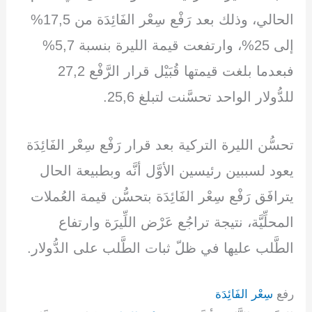
e
e
gr
s
er
e
dI
a
A
b
الحالي، وذلك بعد رَفْع سِعْر الفَائِدَة من 17,5%
n
m
p
o
إلى 25%، وارتفعت قيمة الليرة بنسبة 5,7%
p
o
فبعدما بلغت قيمتها قُبَيْل قرار الرَّفْع 27,2
k
للدُّولار الواحد تحسَّنت لتبلغ 25,6.
تحسُّن الليرة التركية بعد قرار رَفْع سِعْر الفَائِدَة
يعود لسببين رئيسين الأوَّل أنَّه وبطبيعة الحال
يترافَق رَفْع سِعْر الفَائِدَة بتحسُّن قيمة العُملات
المحلِّيَّة، نتيجة تراجُع عَرْض اللِّيرَة وارتفاع
الطَّلب عليها في ظلّ ثبات الطَّلب على الدُّولار.
رفع
سِعْر الفَائِدَة