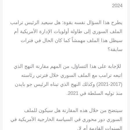
2024
e
e
gr
s
er
e
dI
a
A
b
يطرح هذا السؤال نفسه بقوة: هل سيعيد الرئيس ترامب
n
m
p
o
الملف السوري إلى طاولة أولويات الإدارة الأمريكية أم
p
o
سيظل هذا الملف مهمشاً كما كان الحال في فترات
k
سابقة؟
للإجابة على هذا التساؤل، من المهم مقارنة النهج الذي
اتبعه ترامب مع الملف السوري خلال فترتي رئاسته
(2017-2021) وكذلك النهج الذي تبناه الرئيس جو بايدن
منذ توليه السلطة في 2021.
سيتضح من خلال هذه المقارنة هل سيكون للملف
السوري دور محوري في السياسة الخارجية الأمريكية في
السنوات القادمة أم لا.