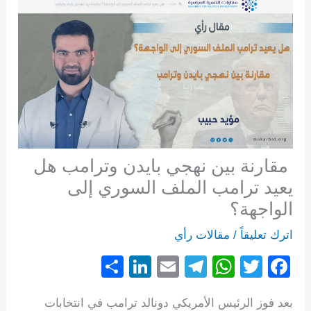
مقارنة بين نهجي بايدن وترامب هل
يعيد ترامب الملف السوري إلى
الواجهة؟
اترك تعليقاً
/
مقالات رأي
S
Li
E
T
W
T
F
h
n
m
el
h
wi
a
بعد فوز الرئيس الأمريكي دونالد ترامب في انتخابات
ar
k
ail
e
at
tt
c