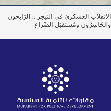
انقلاب العسكريّ في النيجر .. الرَّابحون
خَاسِرُون ومُستقبَل الصِّراع