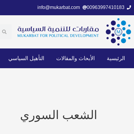
خطي
info@mukarbat.com
00963997410183
لى
لمحتوى
ch
earch
الرئيسية
الأبحاث والمقالات
التأهيل السياسي
الشعب السوري