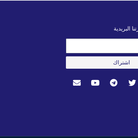
ا البريدية
اشتراك
E
Y
T
T
n
o
e
w
v
u
l
i
e
t
e
t
l
u
g
t
o
b
r
e
p
e
a
r
e
m