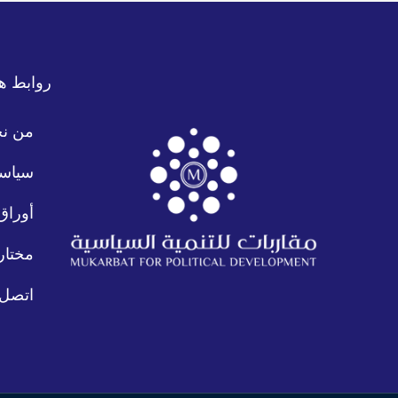
روابط ه
من ن
سياسة
أوراق
مختار
اتصل ب