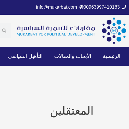
خطي
info@mukarbat.com
00963997410183
لى
لمحتوى
ch
earch
الرئيسية
الأبحاث والمقالات
التأهيل السياسي
المعتقلين