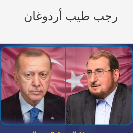
رجب طيب أردوغان