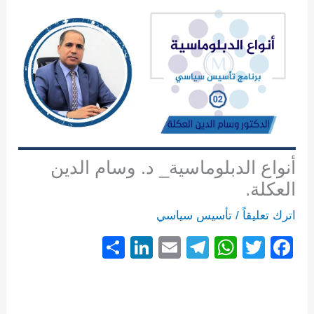
أنواع الدبلوماسية_ د. وسام الدين
العكلة.
اترك تعليقاً
/
تأسيس سياسي
S
Li
E
T
W
T
F
h
n
m
el
h
wi
a
ar
k
ail
e
at
tt
c