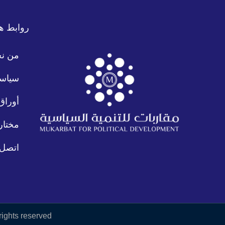
روابط ه
من ن
سياسة
أوراق
مختار
اتصل ب
rights reserved