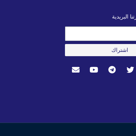
ا البريدية
اشتراك
E
Y
T
T
n
o
e
w
v
u
l
i
e
t
e
t
l
u
g
t
o
b
r
e
p
e
a
r
e
m