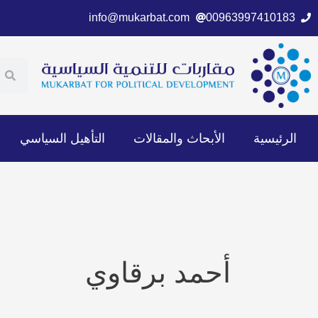
خطي
info@mukarbat.com
00963997410183
لى
لمحتوى
ch
earch
الرئيسية
الأبحاث والمقالات
التأهيل السياسي
أحمد برقاوي