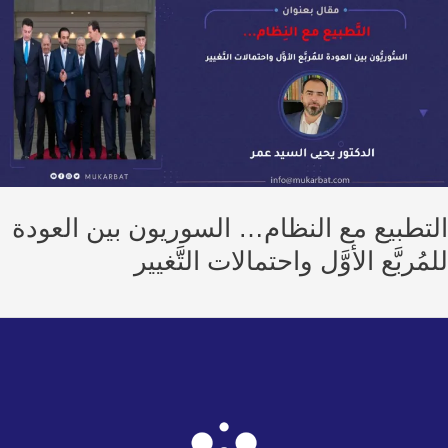
تطبيع مع النظام… السوريون بين العودة
ُربَّع الأوَّل واحتمالات التَّغيير