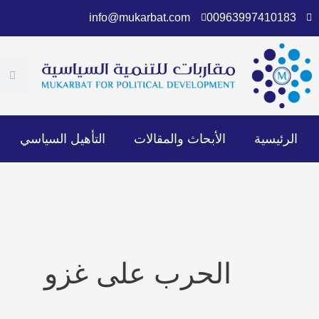
خطي
info@mukarbat.com
00963997410183
لى
لمحتوى
ch
earch
الرئيسية
الأبحاث والمقالات
التأهيل السياسي
الحرب على غزو