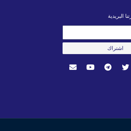
ا البريدية
اشتراك
E
Y
T
T
n
o
e
w
v
u
l
i
e
t
e
t
l
u
g
t
o
b
r
e
p
e
a
r
e
m