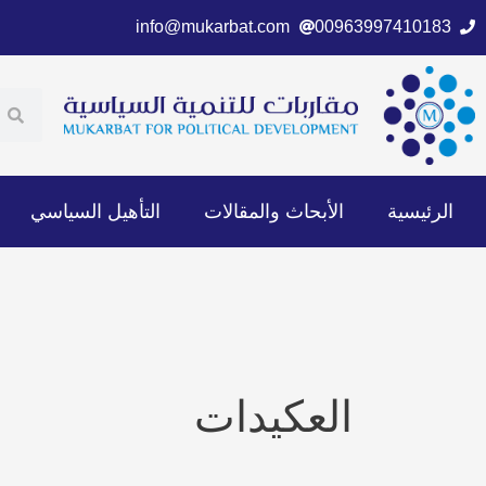
خطي
info@mukarbat.com
00963997410183
لى
لمحتوى
ch
earch
الرئيسية
الأبحاث والمقالات
التأهيل السياسي
العكيدات