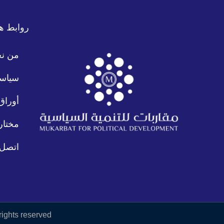
روابط ه
من ن
سياسة
أوراق
مختار
اتصل ب
rights reserved