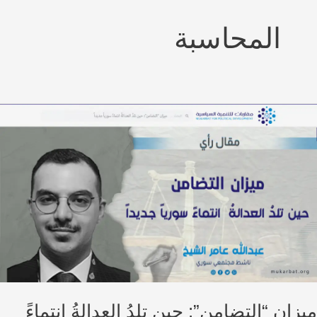
المحاسبة
ان “التضامن”: حين تلدُ العدالةُ انتماءً