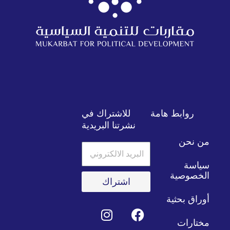
روابط هامة
للاشتراك في
نشرتنا البريدية
من نحن
البريد
الالكتروني
سياسة
الخصوصية
اشتراك
أوراق بحثية
E
T
I
Y
F
T
n
e
n
w
a
o
مختارات