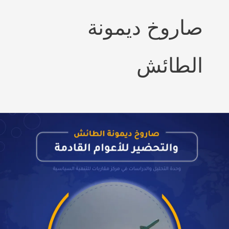
صاروخ ديمونة
الطائش