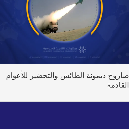
روخ ديمونة الطائش والتحضير للأعوام
قادمة