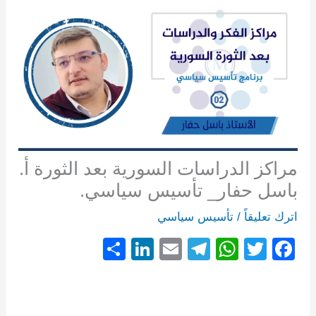
مراكز الدراسات السورية بعد الثورة أ.
باسل حفار_ تأسيس سياسي.
اترك تعليقاً
/
تأسيس سياسي
S
Li
E
T
W
T
F
h
n
m
el
h
wi
a
ar
k
ail
e
at
tt
c