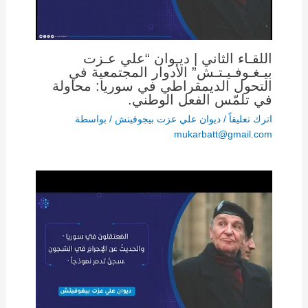
اللقـاء الثاني | ديـوان “علي عـزت
بيـغـوفـيـتـش” الأدوار المجتمعية في
التحول الديمقراطي في سوريا: محاولة
في تلمّس الفعل الوطني.
اترك تعليقاً
/
ديوان علي عزت بيجوفيتش
/ بواسطة
mukarbatt@gmail.com