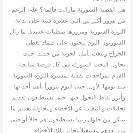
ar
k
ail
e
at
tt
c
هل القضية السورية مازالت قائمة؟ على الرغم
e
e
gr
s
er
e
dI
a
A
b
من مرور أكثر من اثني عشرة سنة على بداية
n
m
p
o
الثورة السورية ومرورها بمطبات عديدة. ما زال
p
o
السوريون اليوم يبحثون على ضماد يغطي
k
الجراح ويبعث بأمل الحرية من جديد. حيث
تحاول النخب السوريّة في كل فرصة سانحة
القيام بمراجعات نقدية لمسيرة الثورة السورية
منذ يومها الأول. حتى اليوم مروراً بأهم أحداثها
وأبرز نقاط التحول فيها. حتى يستطيعون تقديم
تحليلات والتنقيب عن الأخطاء ومحاولة تقديم ما
يمكن من حلول ربما يستطيعون هم حالاً أو حتى
من بعدهم مستقبلاً تجاوز تلك الأخطاء.