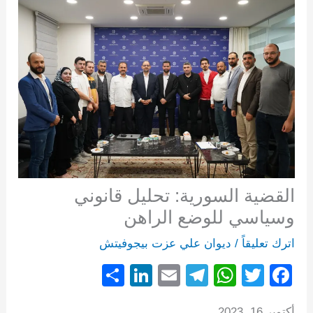
القضية السورية: تحليل قانوني
وسياسي للوضع الراهن
اترك تعليقاً
/
ديوان علي عزت بيجوفيتش
S
Li
E
T
W
T
F
h
n
m
el
h
wi
a
أكتوبر 16, 2023