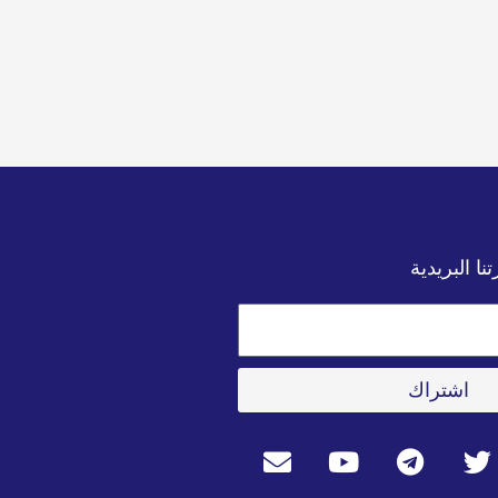
ا البريدية
اشتراك
E
Y
T
T
n
o
e
w