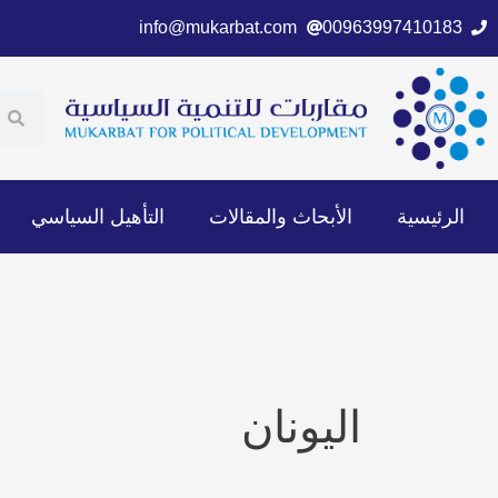
خطي
info@mukarbat.com
00963997410183
لى
لمحتوى
ch
earch
الرئيسية
الأبحاث والمقالات
التأهيل السياسي
اليونان