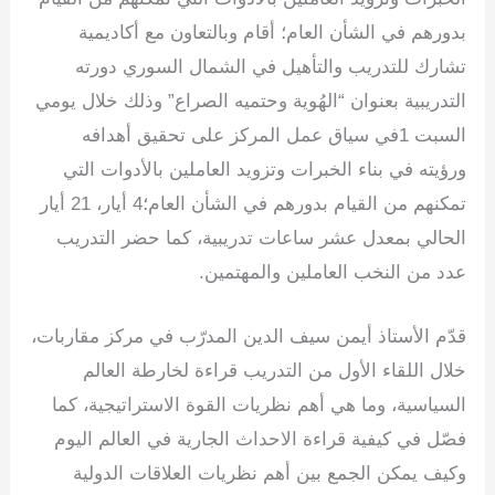
e
e
gr
s
er
e
بدورهم في الشأن العام؛ أقام وبالتعاون مع أكاديمية
dI
a
A
b
تشارك للتدريب والتأهيل في الشمال السوري دورته
n
m
p
o
التدريبية بعنوان “الهُوية وحتميه الصراع” وذلك خلال يومي
p
o
السبت 1في سياق عمل المركز على تحقيق أهدافه
k
ورؤيته في بناء الخبرات وتزويد العاملين بالأدوات التي
تمكنهم من القيام بدورهم في الشأن العام؛4 أيار، 21 أيار
الحالي بمعدل عشر ساعات تدريبية، كما حضر التدريب
عدد من النخب العاملين والمهتمين.
قدّم الأستاذ أيمن سيف الدين المدرّب في مركز مقاربات،
خلال اللقاء الأول من التدريب قراءة لخارطة العالم
السياسية، وما هي أهم نظريات القوة الاستراتيجية، كما
فصّل في كيفية قراءة الاحداث الجارية في العالم اليوم
وكيف يمكن الجمع بين أهم نظريات العلاقات الدولية