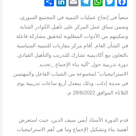
S
Li
E
T
W
T
F
h
n
m
el
h
wi
a
سعياً في إنجاح عمليات التنمية في المجتمع السوري،
ar
k
ail
e
at
tt
c
وضمن سياق عمل المركز على تأهيل الكوادر الشابة.
e
e
gr
s
er
e
وتمكينهم من الأدوات المطلوبة لتحقيق مشاركة فاعلة
dI
a
A
b
في الشأن العام. أقام مركز مقاربات للتنمية السياسية
n
m
p
o
بالتعاون مع أكاديمية تشارك للتدريب والتأهيل القيادي.
p
o
دورة تدريبية حول “آلية بناء الإجماع _تحديد
k
الاستراتيجيات” لمجموعة من الشباب الفاعل والمهتمين
في مدينة إدلب. وذلك بمعدل أربع ساعات تدريبية يوم
الثلاثاء الموافق 28/6/2022 م.
قدم الدورة الأستاذ أيمن سيف الدين، حيث استعرض
أهمية بناء وتشكيل الإجماع وما هي أهم الاستراتيجيات