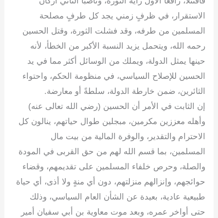
فاقتتلا، رافعاً الأول راية الثورة، وناصباً الثاني أركان
الاستقرار، في ظرفٍ زمني يجد كل طرفٍ مصلحة
المسلمين من طرفه، وقد فشلت الثورة، وقتل الحسين
رحمه الله، ويتحمل يزيد النسبة الأكبر من الخطأ، لأنه
حينها يمثل الدولة، ويملك من الوسائل أكثر مما في يد
الحسين للإصلاح السياسي، في منظومة الحكم، واحتواء
الثائرين، ضمن خارطة الدولة، سلطةً أو معارضة.
إن الثابت في الأمر أن الحسين (رضي الله تعالى عنه)
وأهله معززين مكرمين، مبجلين طوال حياتهم، ينالون كل
الاحترام والتقدير، والوفرة المالية من بيت مال
المسلمين، بما قسم الله لهم من حق القربى في المودة
والصلة، وحرص خلفاء المسلمين على تقديمهم، وقضاء
حوائجهم، وإنزالهم منزلتهم، دون أي منةٍ ولا أذى، أي حياة
طبيعية عادية، بعيدة عن الشأن العام السياسي، وذلك
حتى أواخر عمره، وبعد موت معاوية بن أبي سفيان أمير