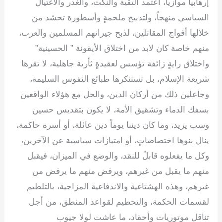
إرهابياً موازياً، اعتمد التقية والنكث، والغدر والاغتيال
السياسي منهجاً، ولتدبيج ملحمةٍ وأسطورة تحشد من
خلالها أفواج المقاتلين، لذبح جيرانهم المسلمين والعرب،
منهم خاصة كان لابد من اختلاق الأيقونة ” الحسينية”
واختلاق رايةٍ زائفة تؤسس لعقيدةٍ ثأرية جاهلية، لا تقرها
شريعة الإسلام، بل تستنكرها طبائع النفوس السليمة،
وجاعلين ذلك من أركان الدين، والحل مع هؤلاء الواقعين
بسفك الدماء وتشقيق الأمة، لا يكون بتقديس حسين
وسب يزيد، وما كان ديننا يوماً دين عائلة، أو أسرة حاكمة،
ينال بنوها اختصاصاتٍ، أو امتيازات سياسية عن الآخرين،
وكل ما يفعلوه قابلٌ للنقد، والوضع في الميزان، فيقبل
منهم ما يقبل من غيرهم، ويرفض منهم ما يرفض من
غيرهم، وهذه الهشتاغية والاندفاعية المزاجية، بالتلطيم
لقسمات الحكمة، والتحطيم لقواعد المنطق، من أجل
تناقل موتوريات وأحقاد، ما عاشت لولا جيوب