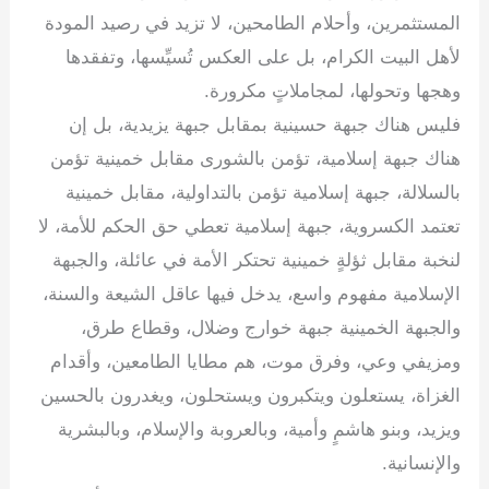
المستثمرين، وأحلام الطامحين، لا تزيد في رصيد المودة
لأهل البيت الكرام، بل على العكس تُسيِّسها، وتفقدها
وهجها وتحولها، لمجاملاتٍ مكرورة.
فليس هناك جبهة حسينية بمقابل جبهة يزيدية، بل إن
هناك جبهة إسلامية، تؤمن بالشورى مقابل خمينية تؤمن
بالسلالة، جبهة إسلامية تؤمن بالتداولية، مقابل خمينية
تعتمد الكسروية، جبهة إسلامية تعطي حق الحكم للأمة، لا
لنخبة مقابل ثؤلةٍ خمينية تحتكر الأمة في عائلة، والجبهة
الإسلامية مفهوم واسع، يدخل فيها عاقل الشيعة والسنة،
والجبهة الخمينية جبهة خوارج وضلال، وقطاع طرق،
ومزيفي وعي، وفرق موت، هم مطايا الطامعين، وأقدام
الغزاة، يستعلون ويتكبرون ويستحلون، ويغدرون بالحسين
ويزيد، وبنو هاشمٍ وأمية، وبالعروبة والإسلام، وبالبشرية
والإنسانية.