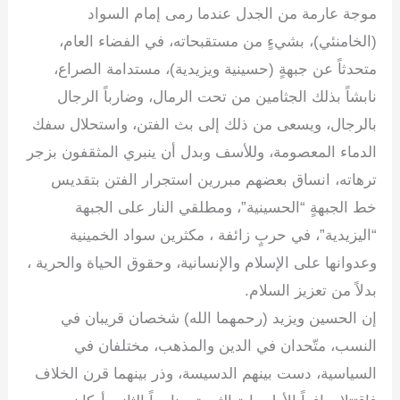
e
e
gr
s
er
e
موجة عارمة من الجدل عندما رمى إمام السواد
dI
a
A
b
(الخامنئي)، بشيءٍ من مستقبحاته، في الفضاء العام،
n
m
p
o
متحدثاً عن جبهةٍ (حسينية ويزيدية)، مستدامة الصراع،
p
o
نابشاً بذلك الجثامين من تحت الرمال، وضارباً الرجال
k
بالرجال، ويسعى من ذلك إلى بث الفتن، واستحلال سفك
الدماء المعصومة، وللأسف وبدل أن ينبري المثقفون بزجر
ترهاته، انساق بعضهم مبررين استجرار الفتن بتقديس
خط الجبهةٍ “الحسينية”، ومطلقي النار على الجبهة
“اليزيدية”، في حربٍ زائفة ، مكثرين سواد الخمينية
وعدوانها على الإسلام والإنسانية، وحقوق الحياة والحرية ،
بدلاً من تعزيز السلام.
إن الحسين ويزيد (رحمهما الله) شخصان قريبان في
النسب، متّحدان في الدين والمذهب، مختلفان في
السياسية، دست بينهم الدسيسة، وذر بينهما قرن الخلاف