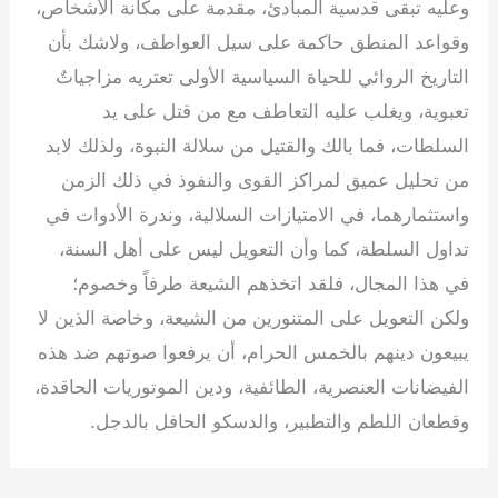
وعليه تبقى قدسية المبادئ، مقدمة على مكانة الأشخاص،
وقواعد المنطق حاكمة على سيل العواطف، ولاشك بأن
التاريخ الروائي للحياة السياسية الأولى تعتريه مزاجياتٌ
تعبوية، ويغلب عليه التعاطف مع من قتل على يد
السلطات، فما بالك والقتيل من سلالة النبوة، ولذلك لابد
من تحليل عميق لمراكز القوى والنفوذ في ذلك الزمن
واستثمارهما، في الامتيازات السلالية، وندرة الأدوات في
تداول السلطة، كما وأن التعويل ليس على أهل السنة،
في هذا المجال، فلقد اتخذهم الشيعة طرفاً وخصوم؛
ولكن التعويل على المتنورين من الشيعة، وخاصة الذين لا
يبيعون دينهم بالخمس الحرام، أن يرفعوا صوتهم ضد هذه
الفيضانات العنصرية، الطائفية، ودين الموتوريات الحاقدة،
وقطعان اللطم والتطبير، والدسكو الحافل بالدجل.