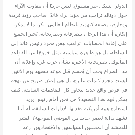
e
e
gr
s
er
e
الدولي بشكل غير مسبوق. ليس غريبًا أن تتفاوت الآراء
dI
a
A
b
حول دونالد ترامب بين مؤيد يراه قائدًا صاحب رؤية فريدة
n
m
p
o
ومعارض يصنفه كتهديد للنظام العالمي، لكن ما لا يمكن
p
o
إنكاره أن هذا الرجل، بتصرفاته وتصريحاته، يُجبر الجميع
k
على إعادة الحسابات. ترامب ليس مجرد رئيس عائد إلى
السلطة، بل هو ظاهرة سياسية تمثل خروجًا عن القواعد
المألوفة. تصريحاته الأخيرة بشأن حرب غزة وإعلانه أن
هذا الصراع يجب أن يُحسم قبل موعد تنصيبه يوم الاثنين
ليست مجرد كلمات عابرة، بل هي إعلان صريح عن نهجه
في فرض واقع جديد يتجاوز كل التفاهمات السابقة. كيف
يمكن فهم هذا التصعيد؟ هل نحن أمام رئيس يريد
استعادة هيبة أمريكية فقدتها الإدارات السابقة، أم أننا
نشهد بداية لعصر جديد من الفوضى الموجهة؟ المثير
للدهشة أن المحللين السياسيين والاقتصاديين، رغم