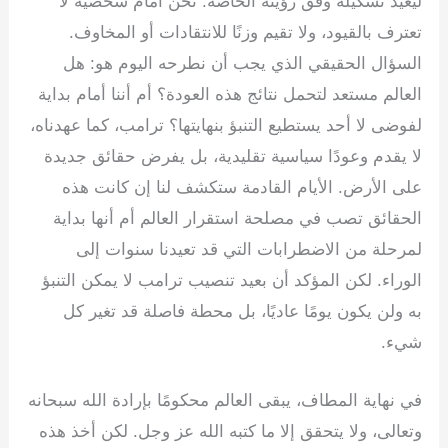
ليعيد تشكيله وفق رؤيته الخاصة. نحن أمام شخصية لا
تعترف بالقيود، ولا تقيم وزنًا للانتقادات أو المخاوف.
السؤال الحقيقي الذي يجب أن نطرحه اليوم هو: هل
العالم مستعد لتحمل نتائج هذه العودة؟ أم أننا أمام بداية
لفوضى لا أحد يستطيع التنبؤ بنهايتها؟ ترامب، كما عهدناه،
لا يقدم وعودًا سياسية تقليدية، بل يفرض حقائق جديدة
على الأرض. الأيام القادمة ستكشف لنا إن كانت هذه
الحقائق تصب في مصلحة استقرار العالم أم أنها بداية
لمرحلة من الاضطرابات التي قد تعيدنا سنوات إلى
الوراء. لكن المؤكد أن بعيد تنصيب ترامب لا يمكن التنبؤ
به ولن يكون يومًا عاديًا، بل محطة فاصلة قد تغير كل
شيء.
في نهاية المطاف، يبقى العالم محكومًا بإرادة الله سبحانه
وتعالى، ولا يتحقق إلا ما كتبه الله عز وجل. لكن أخذ هذه