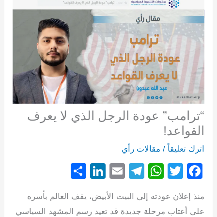
“ترامب” عودة الرجل الذي لا يعرف
القواعد!
اترك تعليقاً
/
مقالات رأي
S
Li
E
T
W
T
F
h
n
m
el
h
wi
a
منذ إعلان عودته إلى البيت الأبيض، يقف العالم بأسره
ar
k
ail
e
at
tt
c
على أعتاب مرحلة جديدة قد تعيد رسم المشهد السياسي