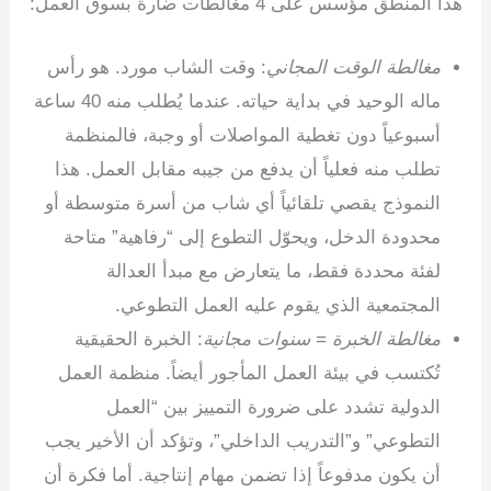
هذا المنطق مؤسس على 4 مغالطات ضارة بسوق العمل:
مغالطة الوقت المجاني
: وقت الشاب مورد. هو رأس
ماله الوحيد في بداية حياته. عندما يُطلب منه 40 ساعة
أسبوعياً دون تغطية المواصلات أو وجبة، فالمنظمة
تطلب منه فعلياً أن يدفع من جيبه مقابل العمل. هذا
النموذج يقصي تلقائياً أي شاب من أسرة متوسطة أو
محدودة الدخل، ويحوّل التطوع إلى “رفاهية” متاحة
لفئة محددة فقط، ما يتعارض مع مبدأ العدالة
المجتمعية الذي يقوم عليه العمل التطوعي.
مغالطة الخبرة = سنوات مجانية
: الخبرة الحقيقية
تُكتسب في بيئة العمل المأجور أيضاً. منظمة العمل
الدولية تشدد على ضرورة التمييز بين “العمل
التطوعي” و”التدريب الداخلي”، وتؤكد أن الأخير يجب
أن يكون مدفوعاً إذا تضمن مهام إنتاجية. أما فكرة أن