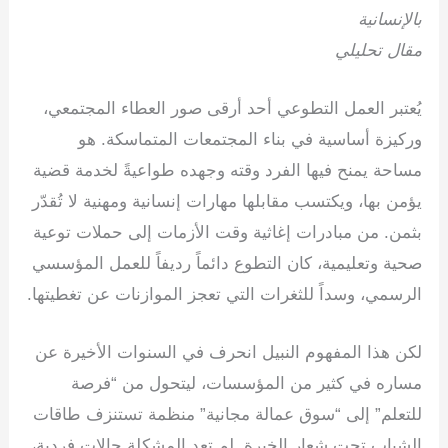
بالإنسانية
e
e
gr
s
er
e
مقال تحليلي
dI
a
A
b
n
m
p
o
يُعتبر العمل التطوعي أحد أرقى صور العطاء المجتمعي،
p
o
وركيزة أساسية في بناء المجتمعات المتماسكة. هو
k
مساحة يمنح فيها الفرد وقته وجهده طواعيةً لخدمة قضية
يؤمن بها، ويكتسب مقابلها مهارات إنسانية ومهنية لا تُقدّر
بثمن. من مبادرات إغاثية وقت الأزمات إلى حملات توعية
صحية وتعليمية، كان التطوع دائماً رديفاً للعمل المؤسسي
الرسمي، وسداً للثغرات التي تعجز الموازنات عن تغطيتها.
لكن هذا المفهوم النبيل انحرف في السنوات الأخيرة عن
مساره في كثير من المؤسسات، ليتحول من “فرصة
للتعلم” إلى “سوق عمالة مجانية” منظمة تستنزف طاقات
الشباب تحت شعار الخبرة. لم تعد المشكلة حالات فردية،