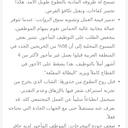
تسمح له ظروفه المادية بالتطوع طويل الأمد. هكذا
نخسر كفاءات، ونقتل تكافؤ الفرص.
تدمير قيمة العمل وتشويه سوق الرواتب
: عندما تتوفر
عمالة مجانية عالية الحماس تقوم بمهام الموظفين،
ينخفض الطلب على التوظيف المأجور. تشير بعض
المسوح المحلية إلى أن 58% من الخريجين الجدد في
المنطقة العربية قبلوا بعمل غير مأجور لأكثر من 4
أشهر أملاً بالتوظيف. هذا يضغط على الأجور في
القطاع كاملاً ويزيد “البطالة المقنّعة”.
قتل روح التطوع من جذورها
: الشاب الذي يخرج من
تجربة استنزاف شعر فيها بالإرهاق وعدم التقدير،
سيحمل انطباعاً سلبياً عن العمل المجتمعي كله. قد
يعزف عنه مستقبلاً حتى مع الجهات الجادة التي تحتاجه
فعلاً.
ضعف جودة المخرجات
: الموظف المأجور لديه حافز