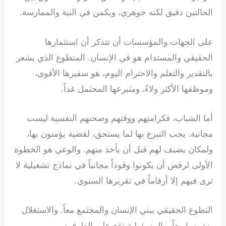
الحالتين دقيق لكنه جوهري، ويكمن في النية والممارسة.
على الجهات والمؤسسات أن تتذكر أن استثمارها
الحقيقي والمستدام هو في الإنسان. المتطوع الذي يشعر
بالتقدير والتعلم والاحترام اليوم، هو سفيرها الأقوى،
وموظفها الأكثر ولاءً، ومتبرعها المحتمل غداً.
أما الشباب، فكرامتهم ووقتهم وصحتهم النفسية ليست
مجانية. يجب التبرع بها لما يستحق، لقضية يؤمنون بها،
ولمكان يضيف لهم قبل أن يأخذ منهم. والوعي هو الخطوة
الأولى لرفض أن يكونوا وقوداً مجانياً في نماذج تشغيلية لا
ترى فيهم إلا أرقاماً في تقريرها السنوي.
التطوع الحقيقي يبني الإنسان والمجتمع معاً. والاستغلال
يهدمهما معاً. والمسؤولية تقع على الطرفين.