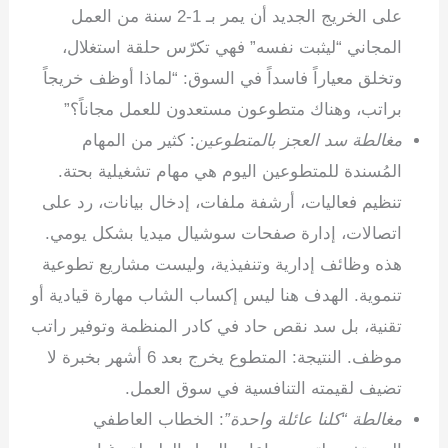
على الخريج الجديد أن يمر بـ 1-2 سنة من العمل
المجاني “ليثبت نفسه” فهي تكرّس حلقة استغلال،
وتخلق معياراً فاسداً في السوق: “لماذا أوظف خريجاً
براتب، وهناك متطوعون مستعدون للعمل مجاناً؟”
مغالطة سد العجز بالمتطوعين
: كثير من المهام
المُسندة للمتطوعين اليوم هي مهام تشغيلية بحتة.
تنظيم فعاليات، أرشفة ملفات، إدخال بيانات، رد على
اتصالات، إدارة صفحات سوشيال ميديا بشكل يومي.
هذه وظائف إدارية وتنفيذية، وليست مشاريع تطوعية
تنموية. الهدف هنا ليس إكساب الشاب مهارة قيادية أو
تقنية، بل سد نقص حاد في كادر المنظمة وتوفير راتب
موظف. النتيجة: المتطوع يخرج بعد 6 أشهر بخبرة لا
تضيف لقيمته التنافسية في سوق العمل.
مغالطة “كلنا عائلة واحدة”
: الخطاب العاطفي