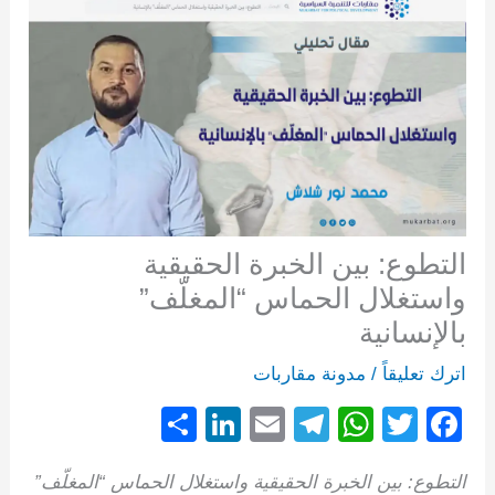
التطوع: بين الخبرة الحقيقية
واستغلال الحماس “المغلّف”
بالإنسانية
اترك تعليقاً
/
مدونة مقاربات
S
Li
E
T
W
T
F
h
n
m
el
h
wi
a
التطوع: بين الخبرة الحقيقية واستغلال الحماس “المغلّف”
ar
k
ail
e
at
tt
c