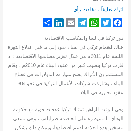
اترك تعليقاً
/
مقالات رأي
S
Li
E
T
W
T
F
h
n
m
el
h
wi
a
دور تركيا في ليبيا والمكاسب الاقتصادية
ar
k
ail
e
at
tt
c
هناك اهتمام تركي في ليبيا ، يعود إلى ما قبل اندلاع الثورة
e
e
gr
s
er
e
الليبية عام 2011م من خلال تعزيز مصالحها الاقتصادية ؛ إذ
dI
a
A
b
فازت تركيا بنصيب كبير من عقود البناء عام 2010م ، وقام
n
m
p
o
المستثمرون الأتراك بضخ مليارات الدولارات في قطاع
p
o
البناء ، وشاركت شركات الأعمال التركية في نحو 304
k
عقود تجارية في البلاد
وفي الوقت الراهن تمتلك تركيا علاقات قوية مع حكومة
الوفاق المسيطرة على العاصمة طرابلس ، وهي تسعى
لتسخير هذه العلاقة لدعم اقتصادها، ويمكن ذلك بشكل