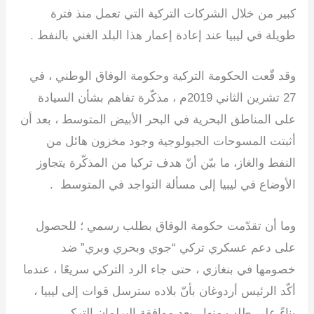
كبير من خلال الشركات التركية التي تعمل منذ فترة
طويلة في ليبيا عند إعادة إعمار هذا البلد الغني بالنفط .
وقد قّعت الحكومة التركية وحكومة الوفاق الوطني ، في
27 تشرين الثاني 2019م ، مذكّرة تفاهم بشأن السيادة
على المناطق البحرية في البحر الأبيض المتوسط ، بعد أن
أثبتت المسوحات الجيولوجية وجود مخزون هائل من
النفط والغاز، ما بيّن أنّ هدف تركيا من المذكّرة يتجاوز
الأوضاع في ليبيا إلى مسألة التواجد في المتوسط .
وما أن تقدّمت حكومة الوفاق بطلب رسمي ؛ للحصول
على دعم عسكري تركي “جوي وبحري وبري” ضد
خصومها في بنغازي ، حتى جاء الرد التركي سريعًا ، عندما
أكّد الرئيس أردوغان بأنّ بلاده سترسل قوات إلى ليبيا ،
بناءً على طلب منها ، بعد موافقة البرلمان التركي .