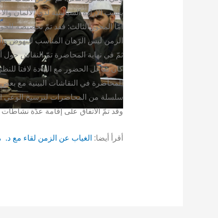
بسبب الإرادة السياسية لدى الألمان والاع
أمّا المحور الثالث: فقد تمّ تخصيصه للحو
الزمن ليس الرّهان المناسب للنهوض والب
ثمّ في نهاية المحاضرة تمّ النقاش حول أ
كان تفاعل الحضور مع المادة لافتاً لل
المحاضرة في النقاشات البينية مع بعض 
سلسلة من المحاضرات لترسيخ الوعي السي
وقد تمّ الاتفاق على إقامة عدّة نشاط
أقرأ أيضا:
الغياب عن الزمن لقاء مع د. 