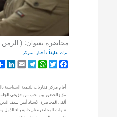
محاضرة بعنوان: ( الزمن و
اترك تعليقاً
/
أخبار المركز
Li
E
T
W
T
F
n
m
el
h
wi
a
k
ail
e
at
tt
c
e
gr
s
er
e
أقام مركز مُقاربات للتنمية السياسية بال
تنوّع الحضور بين نخب من خرّيجي الجام
dI
a
A
b
ألقى المحاضرة الأستاذ أيمن سيف الدين
n
m
p
o
تناولت المحاضرة تاريخانية بناء الدّول 
p
o