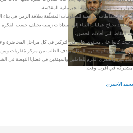
تزاز بانتمائهم للامبراطورية ابجيرمانية المقدّسة.
ارات والإسقاطات الواقعية للمعلومات المتعلّقة بعلاقة الزمن في بناء ا
ناء فقد تحتاج عمليات البناء إلى امتدادات زمنية تختلف حسب الفكرة 
هم النقاط التي أفادت الحضور.
نظر حيث كانوا على مستوى عالٍ من التركيز في كل مراحل المحاضرة وعل
الشباب الذين لم يغادروا المكان بهدف الطلب من مركز مُقاربات ومن 
اسي والفكري اللازم للعاملين والمهتمّين في قضايا النهضة في الشما
ات مشتركة في أقرب وقت.
محمد الاحمري