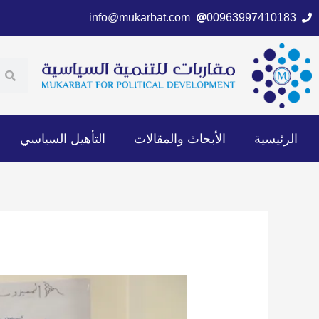
خطي
info@mukarbat.com
00963997410183
لى
لمحتوى
ch
earch
الرئيسية
الأبحاث والمقالات
التأهيل السياسي