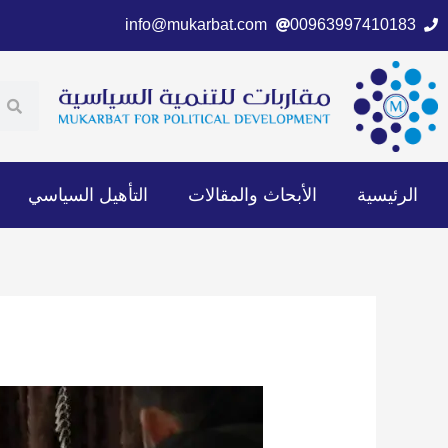
خطي
info@mukarbat.com
00963997410183
لى
لمحتوى
ch
earch
الرئيسية
الأبحاث والمقالات
التأهيل السياسي