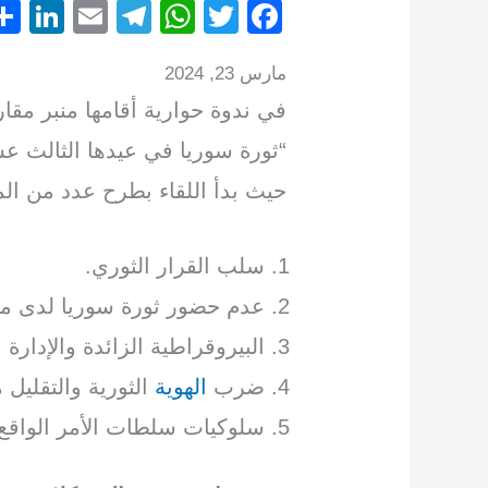
Li
E
T
W
T
F
n
m
el
h
wi
a
مارس 23, 2024
k
ail
e
at
tt
c
في ندوة حوارية أقامها منبر مق
e
gr
s
er
e
dI
a
A
b
“ثورة سوريا في عيدها الثالث عش
n
m
p
o
حيث بدأ اللقاء بطرح عدد من ال
p
o
k
سلب القرار الثوري.
عدم حضور ثورة سوريا لدى مخت
البيروقراطية الزائدة والإدا
ضرب
الهوية
الثورية والتقليل م
سلوكيات سلطات الأمر الواقع 