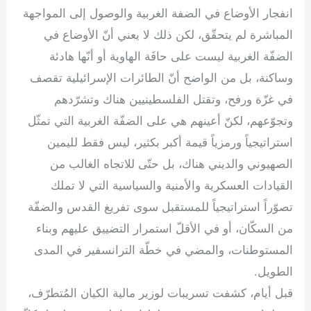
e
e
gr
s
er
e
انفجار الأوضاع في الضفة الغربية والوصول إلى المواجهة
dI
a
A
b
المباشرة لم يتحقّق، لكن ذلك لا يعني أنّ الأوضاع في
n
m
p
o
الضفّة الغربية ليست على حافَة الهاوية أو أنّها هادئة
p
o
وساكنة، بل من الواضح أنّ الطائرات الإسرائيلية تقصف
k
في غزّة ورفح، وتقتل الفلسطينيين هناك وتشرّدهم
وتجوّعهم، لكنّ أعينهم هي على الضفّة الغربية التي تمثّل
استراتيجياً ورمزياً قيمة أكبر بكثير، ليس فقط لليمين
الصهيوني والديني هناك، بل حتّى للاتجاه الغالب من
القيادات العسكرية والأمنية والسياسية التي لا تملك
تصوّراً استراتيجياً للمستقبل سوى تفريغ القدس والضفّة
من السكّان، أو في الأقلّ استمرار التضييق عليهم وبناء
المستوطنات، والمضي في خطّة الترانسفير في المدى
الطويل.
قبل أيام، كشفت تسريبات لوزير مالية الكيان المُتطرّف،