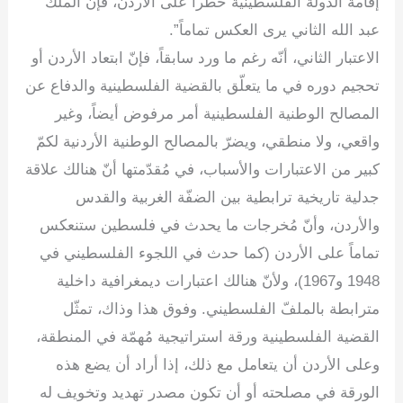
إقامة الدولة الفلسطينية خطراً على الأردن، فإنّ الملك
عبد الله الثاني يرى العكس تماماً”.
الاعتبار الثاني، أنّه رغم ما ورد سابقاً، فإنّ ابتعاد الأردن أو
تحجيم دوره في ما يتعلّق بالقضية الفلسطينية والدفاع عن
المصالح الوطنية الفلسطينية أمر مرفوض أيضاً، وغير
واقعي، ولا منطقي، ويضرّ بالمصالح الوطنية الأردنية لكمّ
كبير من الاعتبارات والأسباب، في مُقدّمتها أنّ هنالك علاقة
جدلية تاريخية ترابطية بين الضفّة الغربية والقدس
والأردن، وأنّ مُخرجات ما يحدث في فلسطين ستنعكس
تماماً على الأردن (كما حدث في اللجوء الفلسطيني في
1948 و1967)، ولأنّ هنالك اعتبارات ديمغرافية داخلية
مترابطة بالملفّ الفلسطيني. وفوق هذا وذاك، تمثّل
القضية الفلسطينية ورقة استراتيجية مُهمّة في المنطقة،
وعلى الأردن أن يتعامل مع ذلك، إذا أراد أن يضع هذه
الورقة في مصلحته أو أن تكون مصدر تهديد وتخويف له