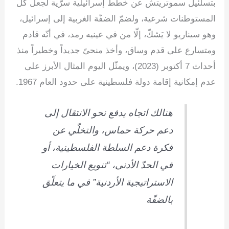
بتسلئيل سموتريتش عن خطط إسرائيلية سرّية لجعل كلّ
المستوطنات شرعية، ولضمّ الضفّة الغربية إلى إسرائيل،
وهو سيناريو لا يَشكّ، إلّا من في عينيه رمد، في أنّه قادم
ومتسارع على قدم وساق، وأخذ منحىً جديداً وخطيراً منذ
أحداث 7 أكتوبر (2023)، ويمثّل اليوم المثال الأبرز على
عدم إمكانية إقامة دولة فلسطينية على حدود العام 1967.
هنالك اتجاه يدفع نحو الانتقال إلى
دعم حركة حماس، والتخلّي عن
فكرة دعم السلطة الفلسطينية، أو
في الحدّ الأدنى، “تنويع الخيارات
الاستراتيجية الأردنية” في ما يتعلّق
بالضفّة