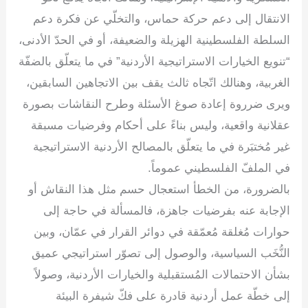
الانتقال إلى دعم حركة حماس، والتخلّي عن فكرة دعم
السلطة الفلسطينية الهزيلة والضعيفة، أو في الحدّ الأدنى،
“تنويع الخيارات الاستراتيجية الأردنية” في ما يتعلّق بالضفّة
الغربية، وهنالك اتّجاه ثالث يقف بين الاتجاهين السابقين،
ويرى ضرروة إعادة صوغ الأسئلة وطرح النقاشات بصورة
عقلانية واقعية، وليس بناءً على أحكام وفرضيات مسبقة
غير مُختبَرة في ما يتعلّق بالمصالح الأردنية الاستراتيجية
في الملفّ الفلسطيني عموماً.
بالضرورة، من الخطأ استعجال حسم مثل هذا النقاش أو
الإجابة عنه بفرضيات جاهزة، فالمسألة في حاجة إلى
حوارات مُغلقة مُعمّقة في دوائر القرار في عمّان، وبين
النُّخَب السياسية، والوصول إلى تصوّر استراتيجي عميق
بشأن الاحتمالات المُستقبلية والخيارات الأردنية، وصولاً
إلى خطّة عمل أردنية قادرة على فكّ شيفرة البيئة