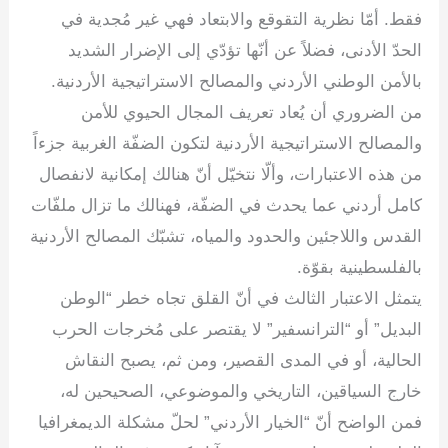
فقط. أمّا نظرية التقوقع والابتعاد فهي غير مُجدية في
الحدّ الأدنى، فضلاً عن أنّها تؤدّي إلى الإضرار الشديد
بالأمن الوطني الأردني والمصالح الاستراتيجية الأردنية.
من الضروري أن يُعاد تعريف المجال الحيوي للأمن
والمصالح الاستراتيجية الأردنية لتكون الضفّة الغربية جزءاً
من هذه الاعتبارات، وألّا نتخيّل أنّ هنالك إمكانية لانفصال
كامل أردني عما يحدث في الضفّة، فهنالك ما تزال ملفّات
القدس واللاجئين والحدود والمياه، تشبّك المصالح الأردنية
بالفلسطينية بقوّة.
يتمثل الاعتبار الثالث في أنّ القلق تجاه خطر “الوطن
البديل” أو “الترانسفير” لا يقتصر على مُخرجات الحرب
الحالية، أو في المدى القصير، ومن ثم، يصبح النقاش
خارج السياقين، التاريخي والموضوعي، الصحيحين له،
فمن الواضح أنّ “الخيار الأردني” لحلّ مشكلة الديمغرافيا