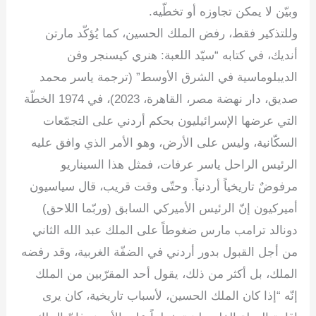
وبيّن لا يمكن تجاوزه أو تخطّيه.
وللتذكير فقط، رفض الملك الحسين، كما يُؤكّد مارتن
أنديك، في كتابه “سيّد اللعبة: هنري كيسنجر وفن
الديبلوماسية في الشرق الأوسط” (ترجمة ياسر محمد
صديق، دار نهضة مصر، القاهرة، 2023)، في 1974 الخطّة
التي عرضها الإسرائيليون بحكم أردني على التجمّعات
السكّانية، وليس على الأرض، وهو الأمر الذي وافق عليه
الرئيس الراحل ياسر عرفات، فمثل هذا السيناريو
مرفوضٌ تاريخياً أردنياً. وحتّى وقت قريب، قال سياسيون
أميركيون إنّ الرئيس الأميركي السابق (وربّما اللاحق)
دونالد ترامب مارس ضغوطاً على الملك عبد الله الثاني
من أجل القبول بدور أردني في الضفّة الغربية، وقد رفضه
الملك، بل أكثر من ذلك، يقول أحد المقرّبين من الملك
إنّه “إذا كان الملك الحسين، لأسباب تاريخية، كان يرى