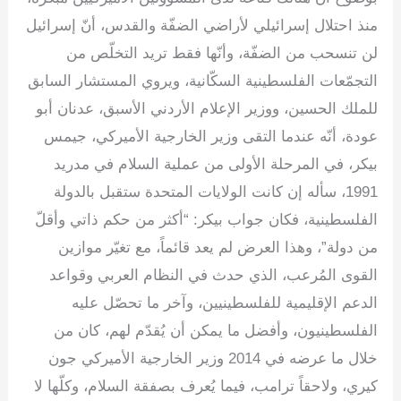
منذ احتلال إسرائيلي لأراضي الضفّة والقدس، أنّ إسرائيل
لن تنسحب من الضفّة، وأنّها فقط تريد التخلّص من
التجمّعات الفلسطينية السكّانية، ويروي المستشار السابق
للملك الحسين، ووزير الإعلام الأردني الأسبق، عدنان أبو
عودة، أنّه عندما التقى وزير الخارجية الأميركي، جيمس
بيكر، في المرحلة الأولى من عملية السلام في مدريد
1991، سأله إن كانت الولايات المتحدة ستقبل بالدولة
الفلسطينية، فكان جواب بيكر: “أكثر من حكم ذاتي وأقلّ
من دولة”، وهذا العرض لم يعد قائماً، مع تغيّر موازين
القوى المُرعب، الذي حدث في النظام العربي وقواعد
الدعم الإقليمية للفلسطينيين، وآخر ما تحصّل عليه
الفلسطينيون، وأفضل ما يمكن أن يُقدّم لهم، كان من
خلال ما عرضه في 2014 وزير الخارجية الأميركي جون
كيري، ولاحقاً ترامب، فيما يُعرف بصفقة السلام، وكلّها لا