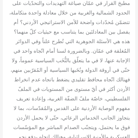
مطبخ القرار في عمّان صياغة التهديدات والتحدّيات على
الحدود الشمالية والغربية من خلال معادلة واحدة متكاملة،
تتضمّن مُحدّدات واضحة للأمن الاستراتيجي الأردني؟ أم
يفصل بين المعادلتَين بما يتناسب مع حيثيات كلّ منهما؟
هذه هي الأسئلة الجوهرية التي تُطرح علناً وفي الدوائر
المُغلقة في عمّان. وبالضرورة لسنا أمام اتّجاه واحد في
الإجابة عنها، لا في ما يتعلّق بالنُّخَب السياسية عموماً، ولا
حتّى في أروقة الدولة ونُخَبها السياسية أو المُقرّبين منهم،
فهنالك اتّجاه محافظ تقليدي يضغط باتجاه عدم انخراط
الأردن أكثر في أيّ مستوى من المستويات في الملفّ
الفلسطيني، خاصّة ملفّ الضفّة الغربية، وإعادة تعريف
مفهوم الوصاية الأردنية على القدس والمُقدّسات، بما لا
يتجاوز الجانب الخدماتي الرعائي، حتّى لا يحمل الأردن
فوق ما يحتمل، ويتجنّب الصدام المباشر مع المؤسّسات
العسكرية والأمنية الإسرائيلية، وهنالك اتجاه يدفع نحو