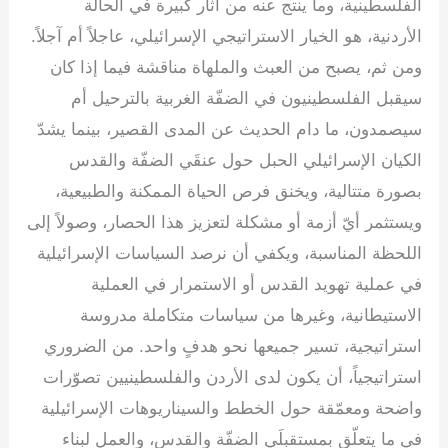
الفلسطينية، وما ينتج عنه من آثار كبيرة في الحالة
الأردنية، هو الخيار الاستراتيجي الإسرائيلي، عاجلاً أم آجلاً.
ومن ثم، يصبح من العبث والملهاة مناقشة فيما إذا كان
سيقبل الفلسطينيون في الضفّة الغربية بالترحيل أم
سيصمدون، ما دام الحديث عن المدى القصير، بينما يشدّ
الكيان الإسرائيلي الحبل حول عنقَي الضفّة والقدس
بصورة متتالية، ويخنق فرص الحياة الممكنة والطبيعية،
ويستثمر أيّ أزمة أو مشكلة لتعزيز هذا الحصار، وصولاً إلى
اللحظة المناسبة، ويكفي أن نرصد السياسات الإسرائيلية
في عملية تهويد القدس أو الاستمرار في العملية
الاستيطانية، وغيرها من سياسات متكاملة مدروسة
استراتيجية، تسير جميعها نحو هدفٍ واحد. من الضروري
استراتيجياً، أن يكون لدى الأردن والفلسطينيين تصوّرات
واضحة ومعمّقة حول الخطط والسيناريوهات الإسرائيلية
في ما يتعلّق بمستقبلَي الضفّة والقدس، والعمل لبناء