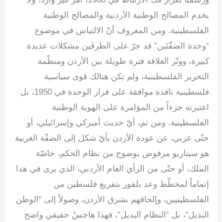
يخدم المصالح الوطنية الأردنية والمصالح الوطنية
الفلسطينية. ومن المعروف أنّ الالتباس في موضوع
“وحدة الضفّتَين” قد جرّ على الطرفَين مشكلات عديدة
كبيرة، ووتّر العلاقة فترة طويلة بين الأردن ومنظّمة
التحرير الفلسطينية، ولم تكن هنالك قوى سياسية
فلسطينية نافذة موافقة على قرار الوحدة في 1950، بل
اعتبرته جزءاً من المؤامرة على الهوية الوطنية
الفلسطينية. ومن ثم، أيّ حديث أميركي وإسرائيلي، أو
حتّى عربي، عن عودة الأردن بأيّ شكل إلى الضفّة الغربية
هو سيناريو مرفوض بوضوح من نظام الحكم، خاصّة
الملك، أو حتّى من الرأي العام الأردني، الذي يرى في هذا
إتماماً لمخطّط وعد بلفور بتفريغ فلسطين من
الفلسطينيين، وإلحاقهم بشرق الأردن، وصولاً إلى “الوطن
البديل”، بل “النظام البديل”، فهذا هاجسٌ حقيقي واضح