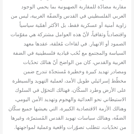
مقاربة مضادّة للمقاربة الصهيونية بما يحمي الوجود
العربي الفلسطيني في القدس والضفّة الغربية، ليس من
زاوية أمنية أو عسكرية فقط، بل الأكثر أهمّية سياسياً
واقتصادياً وثقافياً، لأنّ هذه العوامل مشتركة هي مقوّمات
الصمود أو الانهيار. في لقاءات مُغلقة، عقدها معهد
السياسة والمجتمع مع نُخَب قيادية فلسطينية في الضفة
الغربية والقدس، كان من الواضح أنّ هنالك تحدّيات
ومصادر تهديد كبيرة وخطيرة مُستجدّة تندرج ضمن
مخطّط إسرائيلي طويل الأمد، لعملية التهويد والسيطرة
على الأرض وطرد السكّان، فهنالك التحوّل في السلوك
الاستيطاني نحو العدائية والهجوم وتهديد الأمن اليومي،
وهنالك الأزمة الاقتصادية الكبيرة، التي يعيشها جميع سكّان
الضفّة، وهنالك سياسات تهويد القدس المُستمرّة، وغيرها
من تحدّيات، تتطلب تصوّرات واقعية وعملية لمواجهتها.