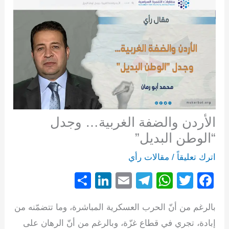
الأردن والضفة الغربية… وجدل
“الوطن البديل”
اترك تعليقاً
/
مقالات رأي
S
Li
E
T
W
T
F
h
n
m
el
h
wi
a
بالرغم من أنّ الحرب العسكرية المباشرة، وما تتضمّنه من
ar
k
ail
e
at
tt
c
إبادة، تجري في قطاع غزّة، وبالرغم من أنّ الرهان على