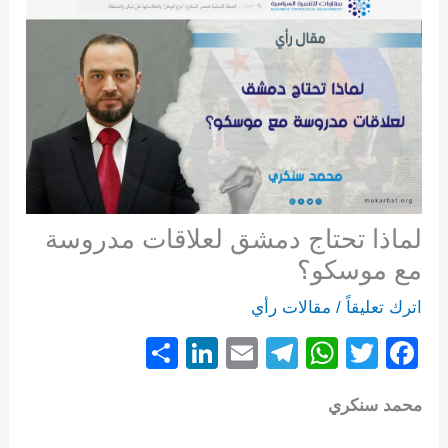
لماذا تحتاج دمشق لعلاقات مدروسة
مع موسكو؟
اترك تعليقاً
/
مقالات رأي
S
Li
E
T
W
T
F
h
n
m
el
h
wi
a
محمد سنكري
ar
k
ail
e
at
tt
c