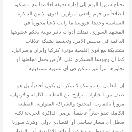
e
e
gr
s
er
e
تحتاج سوريا اليوم إلى إدارة دقيقة لعلاقتها مع موسكو،
dI
a
A
b
انطلاقاً من فهم واقعي لموازين القوى، لا من الذاكرة
n
m
p
o
السياسية وحدها. فروسيا ما زالت لاعباً محورياً في
p
o
المشهد السوري، تمتلك أدوات تأثير دولية بحكم عضويتها
k
الدائمة في مجلس الأمن، وتحتفظ بشبكة علاقات
متشابكة مع قوى إقليمية مؤثرة كتركيا وإيران وإسرائيل.
كما أن وجودها العسكري على الأرض يجعل تجاهلها أو
تجاوزها أمراً غير ممكن في أي تسوية مستقبلية.
إن التعامل مع موسكو لا يمكن أن يكون أحادياً، بل هو
طيف من الخيارات تتراوح بين القطيعة الكاملة والارتهان،
مروراً بالتقارب المحدود والشراكة المتوازنة. القطيعة
الكاملة تبدو خياراً عاطفياً، يرضي الذاكرة الجريحة لكنه
يعطل أي مسار سياسي أو اقتصادي دولي، ويترك سوريا
عرضة لضغوط روسية عبر أدواتها الإقليمية. أما الارتهان