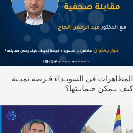
مظاهرات في السويـداء فـرصة ثميـنة
ف يـمكن حـمايـتها؟