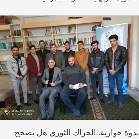
وة حوارية..الحراك الثوري هل يصحح