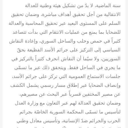
e
e
gr
s
er
e
سنة الماضية، لا بدّ من تشكيل هيئة وطنية للعدالة
dI
a
A
b
الانتقالية من أجل تحقيق أهداف مباشرة، وضمان تحقيق
n
m
p
o
السلم على المستوى البعيد عبر تحقيق المحاسبة والعدالة
p
o
للضحايا بما يمنع من عمليات الانتقام التي بدأت تتصاعد
k
كثيراً في حمص وحلب والساحل السوري، وإعادة النقاش
السياسي إلى التركيز على جرائم الأسد الفظيعة بحقّ
السوريين، ولا سيّما أن النقاش انحرف كثيراً بالتركيز في
ما يجري في الساحل فقط. ويتحقق ذلك عبر ما تسمّى
جلسات الاستماع العمومية التي تركز على جرائم الأسد،
وإنصاف الضحايا عبر إطلاق مسار رسمي يشمل الكشف
عن مصير المختفين قسرياً عبر البحث عن مصيرهم،
وضمان تحقيق العدالة لهم عبر التعاون مع وزارة العدل
لتأسيس ما تسمّى المحكمة السورية الخاصّة بجرائم
الحرب والجرائم ضدّ الإنسانية، وتأسيس معادل وطني