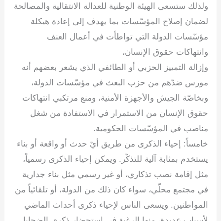
ولذلك ستسعى الهيئة الوطنية للعدالة الانتقالية والمصالحة
لضمان إصلاح المؤسّسات بما يهدف إلى إعادة هيكلة
مؤسّسات الدولة التي تواطأت في أعمال العنف
وانتهاكات حقوق الإنسان،
وإزالة التمييز الحزبي أو الطائفي الذي يشعر بعضهم أنه
مورس ضدّهم من حزب البعث في مؤسّسات الدولة،
وبخاصّة الجيش والأجهزة الأمنية، ومنع مرتكبي انتهاكات
حقوق الإنسان من الاستمرار في الاستفادة من شغل
مناصب في المؤسّسات الحكومية.
خامساً: إحياء الذكرى من طريق أيّ حدث أو واقعة أو بناء
يستخدم بمثابة آلية للتذكّر. ويمكن إحياء الذكرى رسمياً،
مثل إقامة نصب تذكاري، أو غير رسمي مثل بناء جدارية
في مجتمع محلّي، سواء كان ذلك من الدولة، أو تلقائياً من
المواطنين. ويسعى الناس لإحياء ذكرى أحداث الماضي
لأسباب عديدة، منها الرغبة في استحضار ذكرى الضحايا