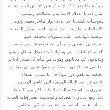
منبراً عاماً للضحايا، كذلك تحفّز على النقاش العام وإثرائه
بشأن قضايا العدالة الانتقالية والمصالحة، وتوصي
بتعويضات للضحايا عبر إيجاد حوار مباشر معهم، وتوصي
بالإصلاحات القانونية والمؤسّسية اللازمة، وتعزّز المصالحة
الوطنية لأنها تعمل على مستويات مختلفة أهمها
المستويَين الشعبي والمحلّي، مع تنظيم عدد من جلسات
“الاستماع العامّة” التي يشارك فيها الضحايا بشكل رئيس،
ويتحدّثون عن معاناتهم، وهو ما من شأنه أن يكسر الحاجز
الطائفي عندما تظهر الضحايا بوصفها تنتمي إلى طوائف
مختلفة، ما يلعب دوراً مهمّاً في ما يسمى الشفاء
الاجتماعي، بعد الحالة المرضيّة التي عاشها المجتمع
السوري من استخدام العنف المكثّف أكثر من 14 عاماً.
ثانياً: رفع الدعاوى القضائية والمحاسبة: تعتبر إقامة العدالة
الجنائية عنصراً أساسياً من عناصر التصدّي المتكامل