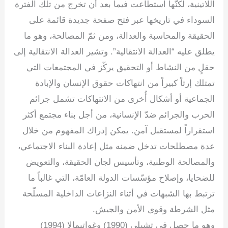
اللاتينية، لكنّها استطاعت فيما بعد أن تخرج من تلك الفترة
السوداء في تاريخها عبر فتح صفحة جديدة قائمة على
الحقيقة والمحاسبة والعدالة، ومن ثمّ المصالحة، وهو ما
يطلق عليه “العدالة الانتقالية”. وتشير العدالة الانتقالية إلى
حقلٍ من النشاط أو التحقيق يركّز في المجتمعات التي
تمتلك إرثاً كبيراً من انتهاكات حقوق الإنسان والإبادة
الجماعية أو أشكال أُخرى من الانتهاكات تشمل جرائم
الحرب والجرائم ضدّ الإنسانية، من أجل بناء مجتمع أكثر
استقراراً لمستقبل آمن. يمكن إدراك المفهوم من خلال
عدة مصطلحات تدخل ضمنه مثل إعادة البناء الاجتماعي،
والمصالحة الوطنية، وتأسيس لجان الحقيقة، والتعويض
للضحايا، وإصلاح مؤسّسات الدولة العامّة، التي غالباً ما
ترتبط بها الشبهات في أثناء النزاعات الداخلية المسلّحة
مثل الشرطة وقوى الأمن والجيش.
وهو ما حصل في تشيلي (1990) وغواتيمالا (1994)