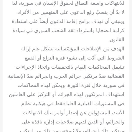
للانتهاكات واسعة النطاق لحقوق الإنسان في سورية، لذا
لا بدّ أن ينصبّ رفع الدعوى على المتهمين من الأفراد،
وينبغي أن تهدف برامج إقامة الدعوى أيضاً على استعادة
كرامة الضحايا واسترداد ثقة الشعب السوري في سيادة
القانون.
الهدف من الإصلاحات المؤسّساتية بشكل عام إزالة
الشروط التي أدّت إلى نشوء فترة النزاع أو القمع
تشمل المحاكمات القيام بالتحقيقات واتخاذ الإجراءات
القضائية ضدّ مرتكبي جرائم الحرب والجرائم ضدّ الإنسانية
في سورية خلال فترة الثورة، ويمكن لهذه المحاكمات
استهداف المرتكبين لهذه الجرائم أو التركيز على العاملين
في المستويات القيادية العليا فقط في هيكلية نظام
الأسد، المسؤولين عن إصدار أوامر بتلك الانتهاكات
والجرائم، أو الذين لديهم صلاحيات إدارة نافذة على
مرتكبي تلك الجرائم، ولا يُستثنى من ذلك من ارتكب