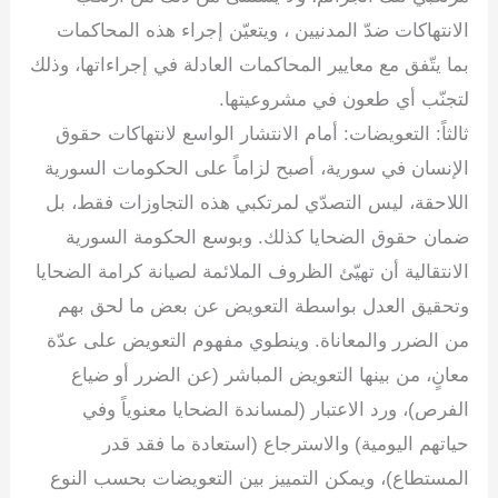
الانتهاكات ضدّ المدنيين ، ويتعيّن إجراء هذه المحاكمات
بما يتّفق مع معايير المحاكمات العادلة في إجراءاتها، وذلك
لتجنّب أي طعون في مشروعيتها.
ثالثاً: التعويضات: أمام الانتشار الواسع لانتهاكات حقوق
الإنسان في سورية، أصبح لزاماً على الحكومات السورية
اللاحقة، ليس التصدّي لمرتكبي هذه التجاوزات فقط، بل
ضمان حقوق الضحايا كذلك. وبوسع الحكومة السورية
الانتقالية أن تهيّئ الظروف الملائمة لصيانة كرامة الضحايا
وتحقيق العدل بواسطة التعويض عن بعض ما لحق بهم
من الضرر والمعاناة. وينطوي مفهوم التعويض على عدّة
معانٍ، من بينها التعويض المباشر (عن الضرر أو ضياع
الفرص)، ورد الاعتبار (لمساندة الضحايا معنوياً وفي
حياتهم اليومية) والاسترجاع (استعادة ما فقد قدر
المستطاع)، ويمكن التمييز بين التعويضات بحسب النوع