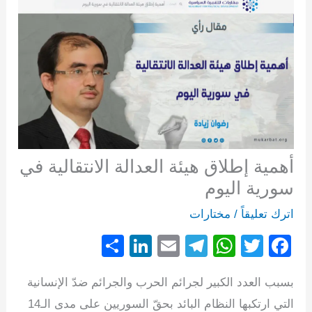
أهمية إطلاق هيئة العدالة الانتقالية في
سورية اليوم
اترك تعليقاً
/
مختارات
S
Li
E
T
W
T
F
h
n
m
el
h
wi
a
بسبب العدد الكبير لجرائم الحرب والجرائم ضدّ الإنسانية
ar
k
ail
e
at
tt
c
التي ارتكبها النظام البائد بحقّ السوريين على مدى الـ14