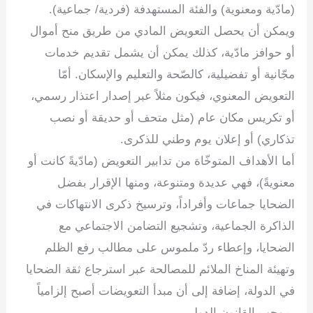
(مادّية ومعنوية) والفئة المستهدفة (فردية/ جماعية).
ويمكن أن يحصل التعويض المادي من طريق منح أموال
أو حوافز مادّية، كذلك يمكن أن يشمل تقديم خدمات
مجّانية أو تفضيلية، كالصّحة والتعليم والإسكان. أمّا
التعويض المعنوي، فيكون مثلاً عبر إصدار اعتذار رسمي،
أو تكريس مكان عام (مثل متحف أو حديقة أو نصب
تذكاري) أو إعلان يوم وطني للذكرى.
أما الأهداف المتوخّاة من تدابير التعويض (مادّيةً كانت أو
معنويةً)، فهي عديدة ومتنوعة، ومنها الإقرار بفضل
الضحايا جماعات وأفراداً، وترسيخ ذكرى الانتهاكات في
الذاكرة الجماعية، وتشجيع التضامن الاجتماعي مع
الضحايا، وإعطاء ردّ ملموس على مطالب رفع الظلم
وتهيئة المناخ الملائم للمصالحة عبر استرجاع ثقة الضحايا
في الدولة، إضافة إلى أن مبدأ التعويضات أصبح إلزامياً
بموجب القانون الدولي.