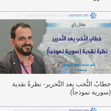
بُ النُّخب بعد التَّحرير- نظرةٌ نقدية
ورية نموذجاً)