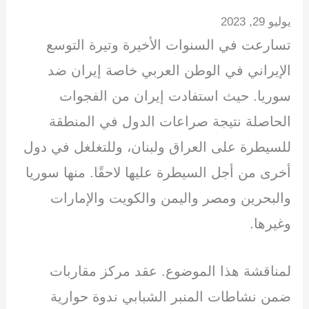
h
n
m
el
h
wi
a
يوليو 29, 2023
ar
k
ail
e
at
tt
c
تسارعت في السنوات الأخيرة وتيرة التوسع
e
e
gr
s
er
e
dI
a
A
b
الإيراني في الوطن العربي خاصة إيران ضد
n
m
p
o
سوريا. حيث استفادت إيران من الفجوات
p
o
الحاصلة نتيجة صراعات الدول في المنطقة
k
للسيطرة على العراق ولبنان، وللتغلغل في دول
أخرى من أجل السيطرة عليها لاحقًا. منها سوريا
والبحرين ومصر واليمن والكويت والإمارات
وغيرها.
لمناقشة هذا الموضوع. عقد مركز مقاربات
ضمن نشاطات المنبر الشبابي ندوة حوارية