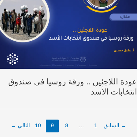
دة اللاجئين .. ورقة روسيا في صندوق
تخابات الأسد
→
السابق
1
…
8
9
10
التالي
←