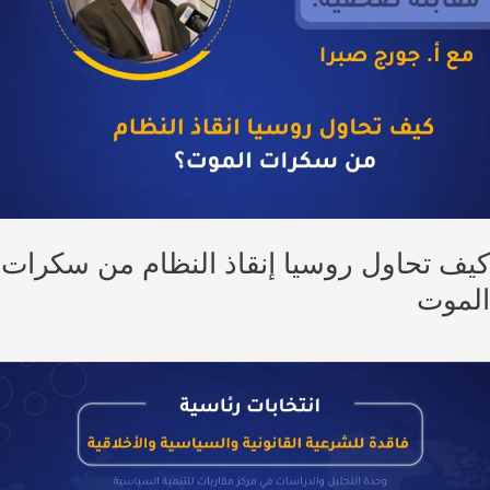
ف تحاول روسيا إنقاذ النظام من سكرات
موت