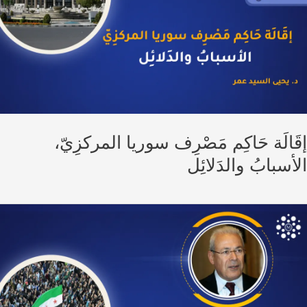
الَة حَاكِم مَصْرِف سوريا المركزِيّ،
سبابُ والدَلائِل